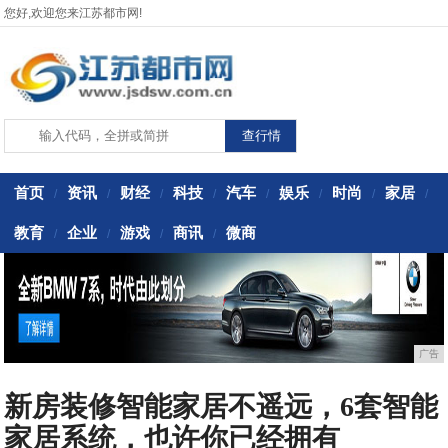
您好,欢迎您来江苏都市网!
首页
资讯
财经
科技
汽车
娱乐
时尚
家居
/
/
/
/
/
/
/
/
教育
企业
游戏
商讯
微商
/
/
/
/
广告
新房装修智能家居不遥远，6套智能
家居系统，也许你已经拥有