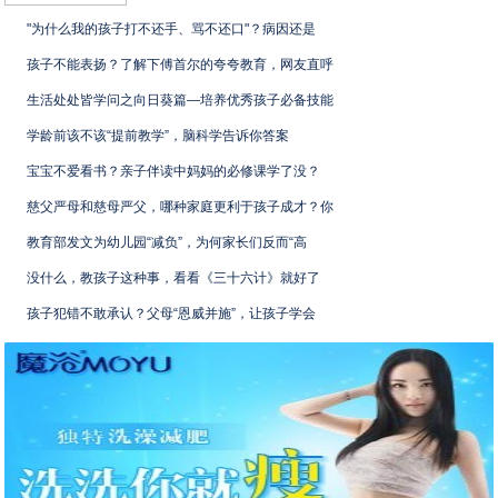
"为什么我的孩子打不还手、骂不还口"？病因还是
孩子不能表扬？了解下傅首尔的夸夸教育，网友直呼
生活处处皆学问之向日葵篇—培养优秀孩子必备技能
学龄前该不该“提前教学”，脑科学告诉你答案
宝宝不爱看书？亲子伴读中妈妈的必修课学了没？
慈父严母和慈母严父，哪种家庭更利于孩子成才？你
教育部发文为幼儿园“减负”，为何家长们反而“高
没什么，教孩子这种事，看看《三十六计》就好了
孩子犯错不敢承认？父母“恩威并施”，让孩子学会