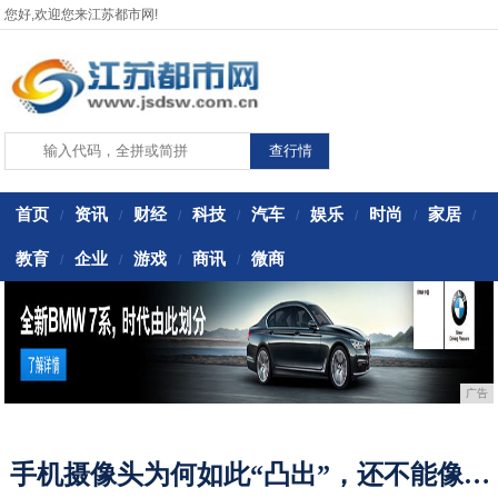
您好,欢迎您来江苏都市网!
首页
资讯
财经
科技
汽车
娱乐
时尚
家居
/
/
/
/
/
/
/
/
教育
企业
游戏
商讯
微商
/
/
/
/
广告
手机摄像头为何如此“凸出”，还不能像相机一样变焦？!