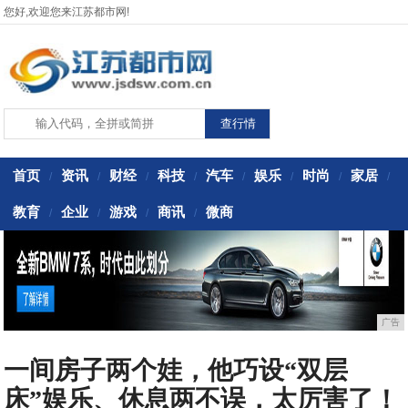
您好,欢迎您来江苏都市网!
首页
资讯
财经
科技
汽车
娱乐
时尚
家居
/
/
/
/
/
/
/
/
教育
企业
游戏
商讯
微商
/
/
/
/
广告
一间房子两个娃，他巧设“双层
床”娱乐、休息两不误，太厉害了！