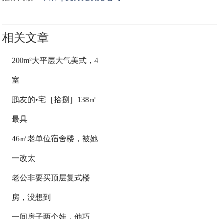
相关文章
200m²大平层大气美式，4
室
鹏友的•宅［拾捌］138㎡
最具
46㎡老单位宿舍楼，被她
一改太
老公非要买顶层复式楼
房，没想到
一间房子两个娃，他巧