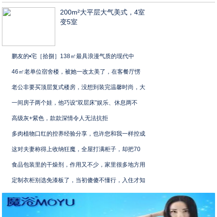
200m²大平层大气美式，4室
变5室
鹏友的•宅［拾捌］138㎡最具浪漫气质的现代中
46㎡老单位宿舍楼，被她一改太美了，在客餐厅愣
老公非要买顶层复式楼房，没想到装完温馨时尚，大
一间房子两个娃，他巧设“双层床”娱乐、休息两不
高级灰+紫色，款款深情令人无法抗拒
多肉植物口红的控养经验分享，也许您和我一样控成
这对夫妻称得上收纳狂魔，全屋打满柜子，却把70
食品包装里的干燥剂，作用又不少，家里很多地方用
定制衣柜别选免漆板了，当初傻傻不懂行，入住才知