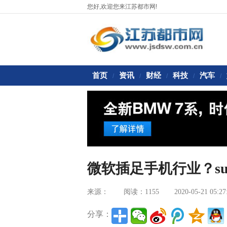
您好,欢迎您来江苏都市网!
首页
资讯
财经
科技
汽车
/
/
/
/
/
微软插足手机行业？surf
来源：
阅读：1155
2020-05-21 05:27
分享：