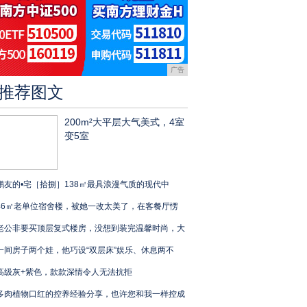
广告
推荐图文
200m²大平层大气美式，4室
变5室
鹏友的•宅［拾捌］138㎡最具浪漫气质的现代中
46㎡老单位宿舍楼，被她一改太美了，在客餐厅愣
老公非要买顶层复式楼房，没想到装完温馨时尚，大
一间房子两个娃，他巧设“双层床”娱乐、休息两不
高级灰+紫色，款款深情令人无法抗拒
多肉植物口红的控养经验分享，也许您和我一样控成