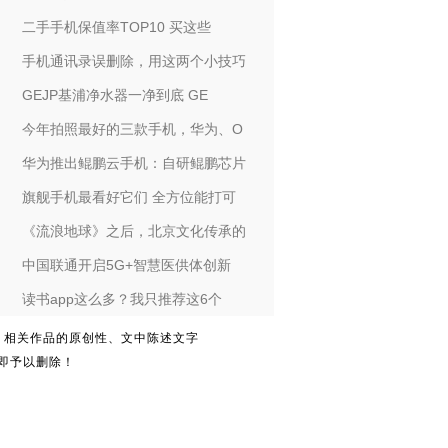
二手手机保值率TOP10 买这些
手机通讯录误删除，用这两个小技巧
GEJP基浦净水器一净到底 GE
今年拍照最好的三款手机，华为、O
华为推出鲲鹏云手机：自研鲲鹏芯片
旗舰手机最看好它们 全方位能打可
《流浪地球》之后，北京文化传承的
中国联通开启5G+智慧医供体创新
读书app这么多？我只推荐这6个
。相关作品的原创性、文中陈述文字
即予以删除！