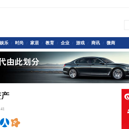
娱乐
时尚
家居
教育
企业
游戏
商讯
微商
/
/
/
/
/
/
/
资产
:41