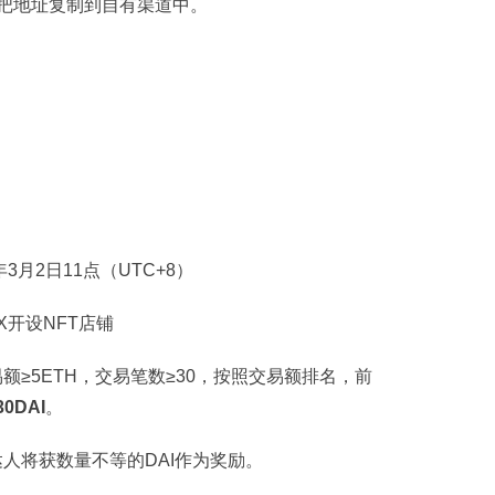
页“，把地址复制到自有渠道中。
年3月2日11点（UTC+8）
X开设NFT店铺
额≥5ETH，交易笔数≥30，按照交易额排名，前
30DAI
。
达人将获数量不等的DAI作为奖励。