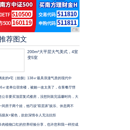
广告
推荐图文
200m²大平层大气美式，4室
变5室
鹏友的•宅［拾捌］138㎡最具浪漫气质的现代中
46㎡老单位宿舍楼，被她一改太美了，在客餐厅愣
老公非要买顶层复式楼房，没想到装完温馨时尚，大
一间房子两个娃，他巧设“双层床”娱乐、休息两不
高级灰+紫色，款款深情令人无法抗拒
多肉植物口红的控养经验分享，也许您和我一样控成