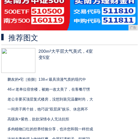
广告
推荐图文
200m²大平层大气美式，4室
变5室
鹏友的•宅［拾捌］138㎡最具浪漫气质的现代中
46㎡老单位宿舍楼，被她一改太美了，在客餐厅愣
老公非要买顶层复式楼房，没想到装完温馨时尚，大
一间房子两个娃，他巧设“双层床”娱乐、休息两不
高级灰+紫色，款款深情令人无法抗拒
多肉植物口红的控养经验分享，也许您和我一样控成