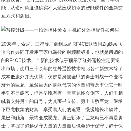
能，从硬件角度也确实不太适应现如今的智能硬件的全新交
互方式和逻辑。
2008年，索尼、三星等厂商组成的RF4CE联盟同ZigBee联
盟合作共同开发用于家电遥控的射频新标准，也就是所谓的
的RF4CE技术。全新的技术似乎预示了红外遥控注定要退
出市场，使用三十余年的红外遥控技术相比各种新技术除了
成本低廉外并无优势，仿佛是身披金甲的勇士对战一个变得
衰弱的巨龙，虽然巨大的身躯代表的体量和普及率让它一时
半刻不显疲态，但是早晚有有一天巨龙终会倒下，人们争相
喊着支持勇士的口号，为其著书立传。勇士击败巨龙，继承
下巨龙收集的财富，享受着人们的追逐，慢慢地长出鳞片、
尾巴和触角，最终变成恶龙。勇士斩杀了巨龙就已不再是勇
士，掌握了超越保守力量的力量最后也会趋于保守，趋于保