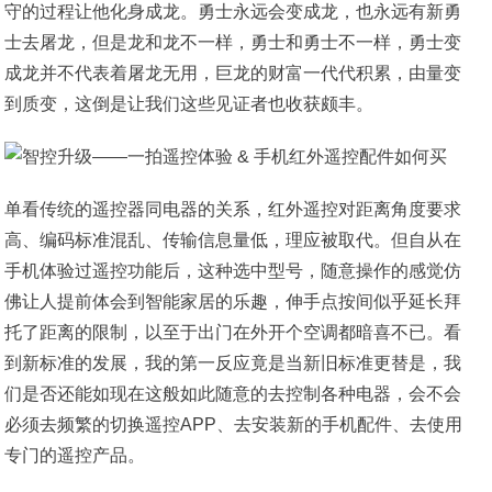
守的过程让他化身成龙。勇士永远会变成龙，也永远有新勇
士去屠龙，但是龙和龙不一样，勇士和勇士不一样，勇士变
成龙并不代表着屠龙无用，巨龙的财富一代代积累，由量变
到质变，这倒是让我们这些见证者也收获颇丰。
单看传统的遥控器同电器的关系，红外遥控对距离角度要求
高、编码标准混乱、传输信息量低，理应被取代。但自从在
手机体验过遥控功能后，这种选中型号，随意操作的感觉仿
佛让人提前体会到智能家居的乐趣，伸手点按间似乎延长拜
托了距离的限制，以至于出门在外开个空调都暗喜不已。看
到新标准的发展，我的第一反应竟是当新旧标准更替是，我
们是否还能如现在这般如此随意的去控制各种电器，会不会
必须去频繁的切换遥控APP、去安装新的手机配件、去使用
专门的遥控产品。