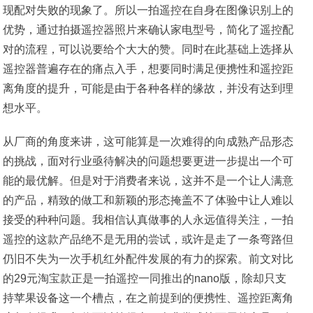
现配对失败的现象了。所以一拍遥控在自身在图像识别上的
优势，通过拍摄遥控器照片来确认家电型号，简化了遥控配
对的流程，可以说要给个大大的赞。同时在此基础上选择从
遥控器普遍存在的痛点入手，想要同时满足便携性和遥控距
离角度的提升，可能是由于各种各样的缘故，并没有达到理
想水平。
从厂商的角度来讲，这可能算是一次难得的向成熟产品形态
的挑战，面对行业亟待解决的问题想要更进一步提出一个可
能的最优解。但是对于消费者来说，这并不是一个让人满意
的产品，精致的做工和新颖的形态掩盖不了体验中让人难以
接受的种种问题。我相信认真做事的人永远值得关注，一拍
遥控的这款产品绝不是无用的尝试，或许是走了一条弯路但
仍旧不失为一次手机红外配件发展的有力的探索。前文对比
的29元淘宝款正是一拍遥控一同推出的nano版，除却只支
持苹果设备这一个槽点，在之前提到的便携性、遥控距离角