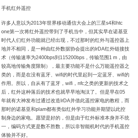
手机红外遥控
许多人意以为2013年世界移动通信大会上的三星s4和htc
one第一次将红外遥控带到了手机当中，但其实早在诺基亚
时代人们红外功能就已经出现，不过那时的红外与遥控器上
地并不相同，是一种由红外数据协会提出的IrDA红外链接技
术（传输速率为2400bps到115200bps，传输范围1 m，由
较高地传输角度限制），最主要功能不是什么万能遥控器之
类的，而是在没有蓝牙、wifi的时代里起到一定蓝牙、wifi的
作用。所以，自从有了蓝牙，wifi，nfc之类的更新的技术之
后，红外这种落后的技术也就早早地淘汰了。但是早在05
年就有大神发布过通过改造IrDA并借此遥控家电的教程，而
那时的诺基亚和plam都有类似红外学习功能并期望以此控
制身边的家电。愿望是好的，但是由于红外标准本身并不统
一，编码方式更是数不胜数，所以非智能机时代的手机遥控
体验并不好。