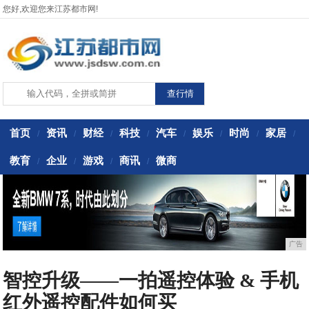
您好,欢迎您来江苏都市网!
首页
资讯
财经
科技
汽车
娱乐
时尚
家居
/
/
/
/
/
/
/
/
教育
企业
游戏
商讯
微商
/
/
/
/
广告
智控升级——一拍遥控体验 & 手机
红外遥控配件如何买