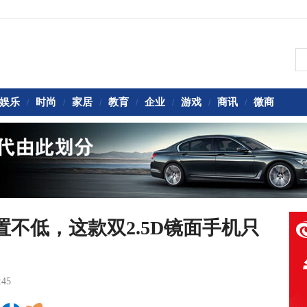
娱乐
时尚
家居
教育
企业
游戏
商讯
微商
/
/
/
/
/
/
/
配置不低，这款双2.5D镜面手机只
:45