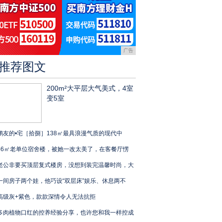
广告
推荐图文
200m²大平层大气美式，4室
变5室
鹏友的•宅［拾捌］138㎡最具浪漫气质的现代中
46㎡老单位宿舍楼，被她一改太美了，在客餐厅愣
老公非要买顶层复式楼房，没想到装完温馨时尚，大
一间房子两个娃，他巧设“双层床”娱乐、休息两不
高级灰+紫色，款款深情令人无法抗拒
多肉植物口红的控养经验分享，也许您和我一样控成