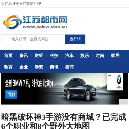
您好,欢迎您来江苏都市网!
首页
资讯
财经
科技
汽车
娱乐
时尚
家居
/
/
/
/
/
/
/
/
教育
企业
游戏
商讯
微商
/
/
/
/
广告
暗黑破坏神3手游没有商城？已完成
6个职业和8个野外大地图