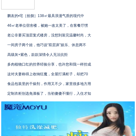
鹏友的•宅［拾捌］138㎡最具浪漫气质的现代中
46㎡老单位宿舍楼，被她一改太美了，在客餐厅愣
老公非要买顶层复式楼房，没想到装完温馨时尚，大
一间房子两个娃，他巧设“双层床”娱乐、休息两不
高级灰+紫色，款款深情令人无法抗拒
多肉植物口红的控养经验分享，也许您和我一样控成
这对夫妻称得上收纳狂魔，全屋打满柜子，却把70
食品包装里的干燥剂，作用又不少，家里很多地方用
定制衣柜别选免漆板了，当初傻傻不懂行，入住才知