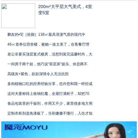
200m²大平层大气美式，4室
变5室
鹏友的•宅［拾捌］138㎡最具浪漫气质的现代中
46㎡老单位宿舍楼，被她一改太美了，在客餐厅愣
老公非要买顶层复式楼房，没想到装完温馨时尚，大
一间房子两个娃，他巧设“双层床”娱乐、休息两不
高级灰+紫色，款款深情令人无法抗拒
多肉植物口红的控养经验分享，也许您和我一样控成
这对夫妻称得上收纳狂魔，全屋打满柜子，却把70
食品包装里的干燥剂，作用又不少，家里很多地方用
定制衣柜别选免漆板了，当初傻傻不懂行，入住才知