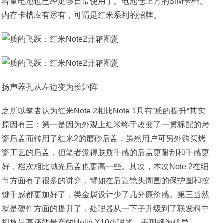
容量电池也已经足够日常使用了。电池仓上方的SIM卡槽、
内存卡槽应有尽有，可谓是红米系列的招牌。
扬声器孔从左边变为长矩阵
之所以笔者认为红米Note 2相比Note 1具有”质的提升“其实
原因有三：第一是因为外观上红米终于改变了一贯标配的烤
瓷后盖而转用了红米2的磨砂后盖，虽然用户可另外购买烤
瓷工艺的后盖，但笔者觉得肤质手感的后盖更耐刮和手感更
好，档次相比抛光后盖也更高一些。其次，本次Note 2在细
节方面有了很多的讲究，譬如在后置镜头周围的保护圈和按
键手感都更加好了，类金属设计少了几分廉价感。第三当然
就是硬件方面的提升了，处理器从一下子升级到了联发科中
规格最高还能量产的Helio X10处理器，表现颇为优异。