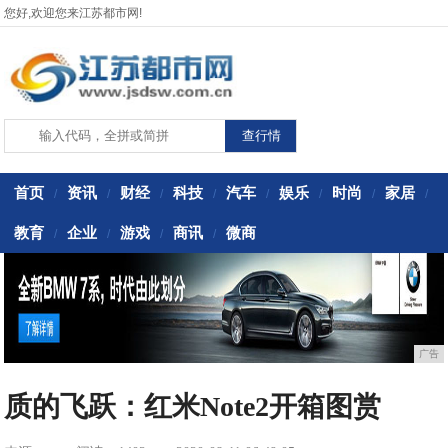
您好,欢迎您来江苏都市网!
首页
资讯
财经
科技
汽车
娱乐
时尚
家居
/
/
/
/
/
/
/
/
教育
企业
游戏
商讯
微商
/
/
/
/
广告
质的飞跃：红米Note2开箱图赏