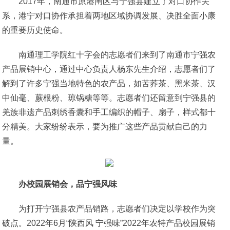
2017年，南通市原港闸区与宁强县建立了对口协作关
系，港宁对口协作承担着两地区域协调发展、决胜全面小康
的重要历史使命。
南通理工学院红十字会的志愿者们来到了南通市宁强农
产品展销中心，通过中心负责人杨东先生介绍，志愿者们了
解到了许多宁强当地特色的农产品，如苦荞茶、黑米茶、汉
中仙毫、蕨根粉、琼锅糖等等。志愿者们还留意到宁强县的
羌族非遗产品刺绣香囊和手工编织的帽子、扇子，样式都十
分精美。大家纷纷表示，要为推广这些产品贡献自己的力
量。
办
校园展销会，
品宁强
风
味
为打开宁强县农产品销路，志愿者们决定以学校作为突
破点。2022年6月“陕西风 宁强味”2022年农特产品校园展销