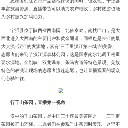
志愿者们在农特产品基地探访的同时，也发现了宁强县
丰富旅游资源。直播带货可以助力农户增收，乡村旅游也能
为乡村振兴加码助力。
宁强县位于陕西省西南隅，北依秦岭，南枕巴山，是大
西北进入大西南的主要门户和黄金通道，同样也是长江的最
大支流--汉江的发源地，素有“三千里汉江第一城”的美誉。
志愿者们来到了汉江源森林公园，这是国家南水北调工程重
要水源地。金刚峡、双龙瀑布、茶马古道等特色景观、羌族
特色的表演让现场的志愿者流连忘返，也让直播观看的观众
们心驰神往。
行千山茶园，
直播第一视角
汉中的千山茶园，是中国三十座最美茶园之一，三千亩
茶园被群山环绕。志愿者们在参观千山茶园时发现，这里不