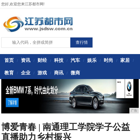
您好,欢迎您来江苏都市网!
首页
资讯
财经
科技
汽车
娱乐
时尚
家居
/
/
/
/
/
/
/
/
教育
企业
游戏
商讯
微商
/
/
/
/
广告
博爱青春 | 南通理工学院学子公益
直播助力乡村振兴