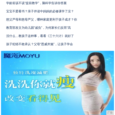
学龄前该不该“提前教学”，脑科学告诉你答案
宝宝不爱看书？亲子伴读中妈妈的必修课学了没？
慈父严母和慈母严父，哪种家庭更利于孩子成才？你
教育部发文为幼儿园“减负”，为何家长们反而“高
没什么，教孩子这种事，看看《三十六计》就好了
孩子犯错不敢承认？父母“恩威并施”，让孩子学会
广告