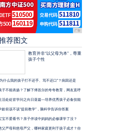
广告
推荐图文
教育并非“以父母为本”，尊重
孩子个性
"为什么我的孩子打不还手、骂不还口"？病因还是
孩子不能表扬？了解下傅首尔的夸夸教育，网友直呼
生活处处皆学问之向日葵篇—培养优秀孩子必备技能
学龄前该不该“提前教学”，脑科学告诉你答案
宝宝不爱看书？亲子伴读中妈妈的必修课学了没？
慈父严母和慈母严父，哪种家庭更利于孩子成才？你