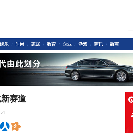
娱乐
时尚
家居
教育
企业
游戏
商讯
微商
/
/
/
/
/
/
/
化新赛道
:54