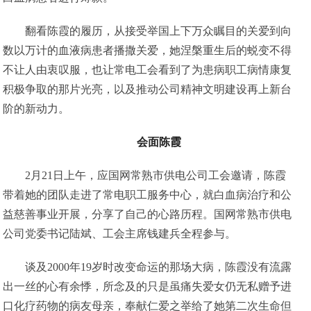
翻看陈霞的履历，从接受举国上下万众瞩目的关爱到向
数以万计的血液病患者播撒关爱，她涅槃重生后的蜕变不得
不让人由衷叹服，也让常电工会看到了为患病职工病情康复
积极争取的那片光亮，以及推动公司精神文明建设再上新台
阶的新动力。
会面陈霞
2月21日上午，应国网常熟市供电公司工会邀请，陈霞
带着她的团队走进了常电职工服务中心，就白血病治疗和公
益慈善事业开展，分享了自己的心路历程。国网常熟市供电
公司党委书记陆斌、工会主席钱建兵全程参与。
谈及2000年19岁时改变命运的那场大病，陈霞没有流露
出一丝的心有余悸，所念及的只是虽痛失爱女仍无私赠予进
口化疗药物的病友母亲，奉献仁爱之举给了她第二次生命但