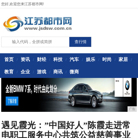
您好,欢迎您来江苏都市网!
首页
资讯
财经
科技
汽车
娱乐
时尚
家居
/
/
/
/
/
/
/
/
教育
企业
游戏
商讯
微商
/
/
/
/
广告
遇见霞光：”中国好人”陈霞走进常
电职工服务中心共筑公益慈善事业