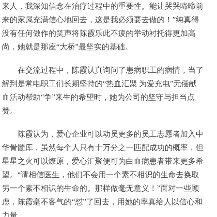
来人，我深知信念在治疗过程中的重要性。能让哭哭啼啼前
来的家属充满信心地回去，这是我必须要去做的！”纯真得
没有任何做作的笑声将陈霞乐此不疲的举动衬托得更加高
尚，她就是那座“大桥”最坚实的基础。
在交流过程中，陈霞认真询问了患病职工的病情，当了
解到是常电职工们长期坚持的“热血汇聚 为爱充电”无偿献
血活动帮助“争”来生的希望时，她为公司的坚守与担当点
赞。
陈霞认为，爱心企业可以动员更多的员工志愿者加入中
华骨髓库，虽然每个人只有十万分之一匹配成功的概率，但
星星之火可以燎原，爱心汇聚便可为白血病患者带来更多希
望。“请相信医生，他们不会用一个素不相识的生命去换取
另一个素不相识的生命的。那样做毫无意义！”面对一些顾
虑，陈霞毫不客气的“怼”了回去，用她的率真给人以信心和
力量。