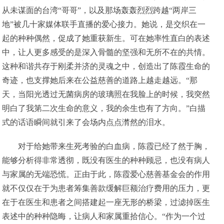
从未谋面的台湾“哥哥”，以及那场轰轰烈烈跨越“两岸三
地”被几十家媒体联手直播的爱心接力。她说，是交织在一
起的种种偶然，促成了她重获新生。可在她率性直白的表述
中，让人更多感受的是深入骨髓的坚强和无所不在的共情。
这种和谐共存于刚柔并济的灵魂之中，创造出了陈霞生命的
奇迹，也支撑她后来在公益慈善的道路上越走越远。“那
天，当阳光透过无菌病房的玻璃照在我脸上的时候，我突然
明白了我第二次生命的意义，我的余生也有了方向。”白描
式的话语瞬间就引来了会场内点点潸然的泪水。
对于给她带来生死考验的白血病，陈霞已经了然于胸，
能够分析得非常透彻，既没有医生的种种顾忌，也没有病人
与家属的无端恐慌。正由于此，陈霞爱心慈善基金会的作用
就不仅仅在于为患者筹集善款缓解巨额治疗费用的压力，更
在于在医生和患者之间搭建起一座无形的桥梁，过滤掉医生
表述中的种种隐晦，让病人和家属重拾信心。“作为一个过