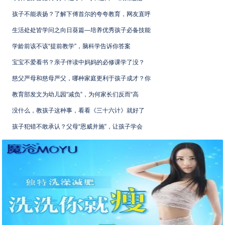
孩子不能表扬？了解下傅首尔的夸夸教育，网友直呼
生活处处皆学问之向日葵篇—培养优秀孩子必备技能
学龄前该不该“提前教学”，脑科学告诉你答案
宝宝不爱看书？亲子伴读中妈妈的必修课学了没？
慈父严母和慈母严父，哪种家庭更利于孩子成才？你
教育部发文为幼儿园“减负”，为何家长们反而“高
没什么，教孩子这种事，看看《三十六计》就好了
孩子犯错不敢承认？父母“恩威并施”，让孩子学会