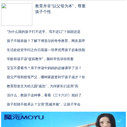
教育并非“以父母为本”，尊重
孩子个性
"为什么我的孩子打不还手、骂不还口"？病因还是
孩子不能表扬？了解下傅首尔的夸夸教育，网友直呼
生活处处皆学问之向日葵篇—培养优秀孩子必备技能
学龄前该不该“提前教学”，脑科学告诉你答案
宝宝不爱看书？亲子伴读中妈妈的必修课学了没？
慈父严母和慈母严父，哪种家庭更利于孩子成才？你
教育部发文为幼儿园“减负”，为何家长们反而“高
没什么，教孩子这种事，看看《三十六计》就好了
孩子犯错不敢承认？父母“恩威并施”，让孩子学会