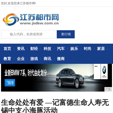
您好,欢迎您来江苏都市网!
首页
资讯
财经
科技
汽车
娱乐
时尚
家居
/
/
/
/
/
/
/
/
教育
企业
游戏
商讯
微商
/
/
/
/
广告
生命处处有爱 —记富德生命人寿无
锡中支小海豚活动