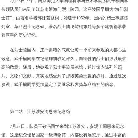
7月23日下午，南京师范大学物理科学与技术学院的武千榆同学
带领队员们来到了江苏南通海门烈士陵园。这座陵园早期为“海门烈
士馆”，由著名学者郭沫若题词，始建于1952年。园内的烈士事迹陈
列室、革命烈士纪念碑、著名烈士陆飞鹫殉难处等多个建筑都承载
着厚重的历史记忆。
在烈士陵园内，庄严肃穆的气氛让每一个前来参观的人都心生
敬意。武千榆同学在纪念碑前驻足许久，向牺牲的烈士们致以最崇
高的敬意。随后，她参观了烈士事迹展览馆，通过馆内陈列的照
片、文物和文献，真实地感受到了那段英勇无畏的岁月。通过这次
参观，武千榆同学更加坚定了要继承和发扬革命精神的信念。
第二站：江苏淮安周恩来纪念馆
7月27日，队员王敬涵同学来到江苏淮安，参观了周恩来纪念
馆。这座纪念馆是国家一级博物馆，内部设有展览厅，通过丰富的