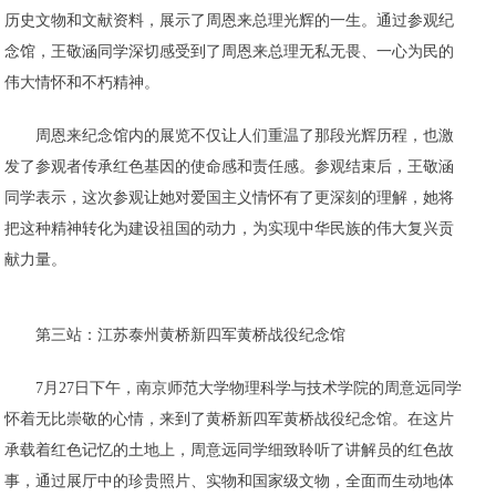
历史文物和文献资料，展示了周恩来总理光辉的一生。通过参观纪
念馆，王敬涵同学深切感受到了周恩来总理无私无畏、一心为民的
伟大情怀和不朽精神。
周恩来纪念馆内的展览不仅让人们重温了那段光辉历程，也激
发了参观者传承红色基因的使命感和责任感。参观结束后，王敬涵
同学表示，这次参观让她对爱国主义情怀有了更深刻的理解，她将
把这种精神转化为建设祖国的动力，为实现中华民族的伟大复兴贡
献力量。
第三站：江苏泰州黄桥新四军黄桥战役纪念馆
7月27日下午，南京师范大学物理科学与技术学院的周意远同学
怀着无比崇敬的心情，来到了黄桥新四军黄桥战役纪念馆。在这片
承载着红色记忆的土地上，周意远同学细致聆听了讲解员的红色故
事，通过展厅中的珍贵照片、实物和国家级文物，全面而生动地体