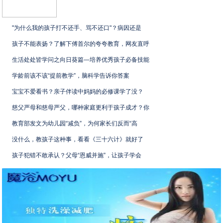
"为什么我的孩子打不还手、骂不还口"？病因还是
孩子不能表扬？了解下傅首尔的夸夸教育，网友直呼
生活处处皆学问之向日葵篇—培养优秀孩子必备技能
学龄前该不该“提前教学”，脑科学告诉你答案
宝宝不爱看书？亲子伴读中妈妈的必修课学了没？
慈父严母和慈母严父，哪种家庭更利于孩子成才？你
教育部发文为幼儿园“减负”，为何家长们反而“高
没什么，教孩子这种事，看看《三十六计》就好了
孩子犯错不敢承认？父母“恩威并施”，让孩子学会