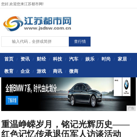
您好,欢迎您来江苏都市网!
首页
资讯
财经
科技
汽车
娱乐
时尚
家居
/
/
/
/
/
/
/
/
教育
企业
游戏
商讯
微商
/
/
/
/
广告
重温峥嵘岁月，铭记光辉历史——
红色记忆传承退伍军人访谈活动