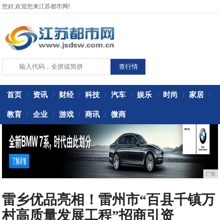
您好,欢迎您来江苏都市网!
首页
资讯
财经
科技
汽车
娱乐
时尚
家居
/
/
/
/
/
/
/
/
教育
企业
游戏
商讯
微商
/
/
/
/
广告
雷乡优品亮相！雷州市“百县千镇万
村高质量发展工程”招商引资