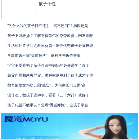
孩子个性
"为什么我的孩子打不还手、骂不还口"？病因还是
孩子不能表扬？了解下傅首尔的夸夸教育，网友直呼
生活处处皆学问之向日葵篇—培养优秀孩子必备技能
学龄前该不该“提前教学”，脑科学告诉你答案
宝宝不爱看书？亲子伴读中妈妈的必修课学了没？
慈父严母和慈母严父，哪种家庭更利于孩子成才？你
教育部发文为幼儿园“减负”，为何家长们反而“高
没什么，教孩子这种事，看看《三十六计》就好了
孩子犯错不敢承认？父母“恩威并施”，让孩子学会