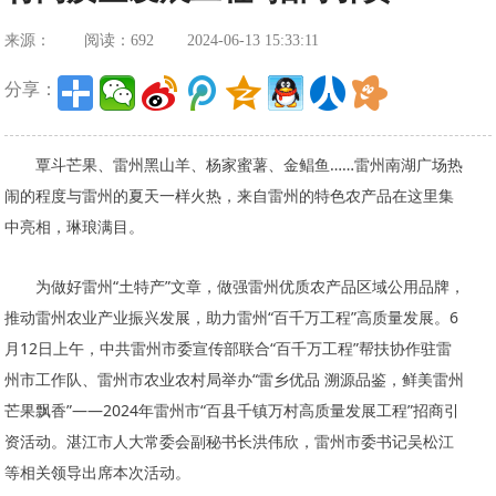
来源：
阅读：692
2024-06-13 15:33:11
分享：
覃斗芒果、雷州黑山羊、杨家蜜薯、金鲳鱼……雷州南湖广场热
闹的程度与雷州的夏天一样火热，来自雷州的特色农产品在这里集
中亮相，琳琅满目。
为做好雷州“土特产”文章，做强雷州优质农产品区域公用品牌，
推动雷州农业产业振兴发展，助力雷州“百千万工程”高质量发展。6
月12日上午，中共雷州市委宣传部联合“百千万工程”帮扶协作驻雷
州市工作队、雷州市农业农村局举办“雷乡优品 溯源品鉴，鲜美雷州
芒果飘香”——2024年雷州市“百县千镇万村高质量发展工程”招商引
资活动。湛江市人大常委会副秘书长洪伟欣，雷州市委书记吴松江
等相关领导出席本次活动。