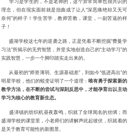
学习是学生的，不是老师的，这个异常简单也很共识的
理念，但在现实面前就是扭曲成了让人“深恶痛绝却又无可
奈何”的样子！学生苦学，教师苦教，课堂，一副苦逼的样
子！
盛湖学校这七年的逆袭之路，正是凭着不断挖掘“费曼学
习法”所揭示的无穷智慧，并坚实地创造自己的“主动学习”的
实践智慧，一步一个脚印踏实走出来的。
从最初的“师资薄弱、生源基础差”，到如今“低进高出”的
明星学校，他们的蜕变证明了一个道理：
唯有勇于探索新的
教学方法，在不断的尝试与深刻反思中，才能孕育出以主动
学习为核心的教育新生态。
盛泽镇的纺织机昼夜轰鸣，织就了全球闻名的丝绸；而
盛湖学校的课堂里，小老师们的讲解声此起彼伏，织就着的
是关于教育可能性的新图景。