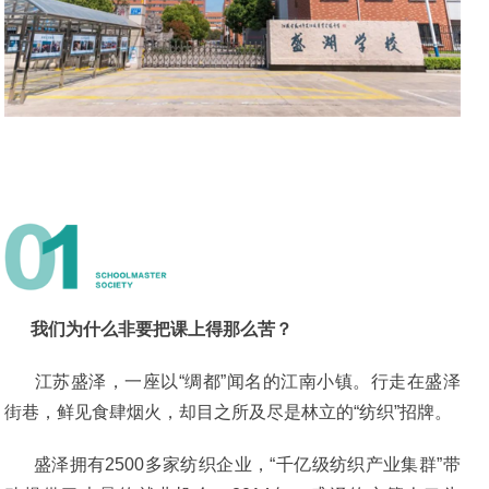
我们为什么非要把课上得那么苦？
江苏盛泽，一座以“绸都”闻名的江南小镇。行走在盛泽
街巷，鲜见食肆烟火，却目之所及尽是林立的“纺织”招牌。
盛泽拥有2500多家纺织企业，“千亿级纺织产业集群”带