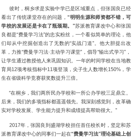
彼时，桐乡求是实验中学已是区域重点，但张国良已经
看出了传统课堂存在的问题，
“明明生源和师资都不错，可
学校的发展还是卡在了瓶颈期。”
苏派教育课改中心和张国
良都是“费曼学习法”的忠实粉丝，一个看似简单的理论，他
们却从中挖掘创造出了无数的“实战门道”。他大胆提出改
革，力推“费曼学习法·主动学习课堂”，倡导“输出式学习”，
让学生通过教授他人来巩固知识。一年的时间学校在当地教
育局12项考核指标中11项登顶，尖子生人数增长150%，学
生在省级科学竞赛获奖数提升三倍。
“在桐乡，我们两所民办学校和一所公办学校三足鼎立。
后来，我们的多项指标都遥遥领先。我深刻感觉到，改革确
实对学校发展、学生能力提升和成绩提高帮助很大。”
2017年，张国良到盛湖学校担任首任校长时，坚定和苏
派教育课改中心的同事们一起在
“费曼学习法”理论基础上创