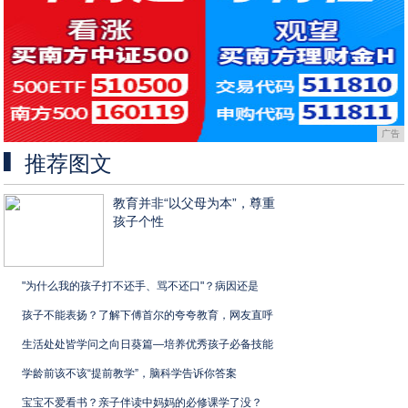
广告
推荐图文
教育并非“以父母为本”，尊重
孩子个性
"为什么我的孩子打不还手、骂不还口"？病因还是
孩子不能表扬？了解下傅首尔的夸夸教育，网友直呼
生活处处皆学问之向日葵篇—培养优秀孩子必备技能
学龄前该不该“提前教学”，脑科学告诉你答案
宝宝不爱看书？亲子伴读中妈妈的必修课学了没？