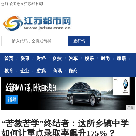
您好,欢迎您来江苏都市网!
首页
资讯
财经
科技
汽车
娱乐
时尚
家居
/
/
/
/
/
/
/
/
教育
企业
游戏
商讯
微商
/
/
/
/
广告
“苦教苦学”终结者：这所乡镇中学
如何让重点录取率飙升175%？