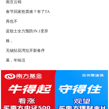
南京云锦
春节回家抢票难？有了TA
再也不
蓝狙士全力预防JN.1变异
株，
无锡拈花湾拉开新春序
幕，年味活