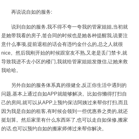
再说说自如的服务:
说到自如的服务,我不得不夸一夸我的管家姐姐,当初就
是她带我看的房子,签合同的时候也是她各种提醒我,说要注
意什么事项,提前退租的话会有违约金什么的,总之人就很
nice。然后我刚开始的时候跟室友不熟,又老是丢门禁卡,就
导致我进不去小区的楼门,我就给管家姐姐发微信,让她来救
我哈哈。
另外自如的服务体系真的很健全,反正你生活中遇到的
问题,基本上通过自如APP就能够解决。比如你懒得打扫自
己的房间,就可以从APP上预约保洁阿姨过来帮你打扫,而且
因为我是自如的租客,有时候会领到一些优惠券之类的,就还
挺划算。然后家里有什么东西坏了,也可以走自如保修,搬家
的话,也可以预约自如的搬家师傅过来帮你解决。