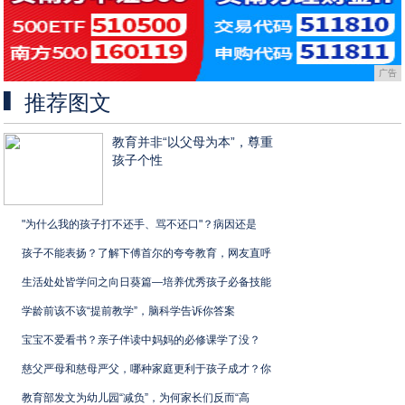
广告
推荐图文
教育并非“以父母为本”，尊重
孩子个性
"为什么我的孩子打不还手、骂不还口"？病因还是
孩子不能表扬？了解下傅首尔的夸夸教育，网友直呼
生活处处皆学问之向日葵篇—培养优秀孩子必备技能
学龄前该不该“提前教学”，脑科学告诉你答案
宝宝不爱看书？亲子伴读中妈妈的必修课学了没？
慈父严母和慈母严父，哪种家庭更利于孩子成才？你
教育部发文为幼儿园“减负”，为何家长们反而“高