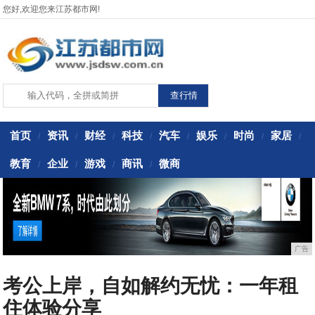
您好,欢迎您来江苏都市网!
首页
资讯
财经
科技
汽车
娱乐
时尚
家居
/
/
/
/
/
/
/
/
教育
企业
游戏
商讯
微商
/
/
/
/
广告
考公上岸，自如解约无忧：一年租
住体验分享